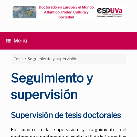
Saltar
al
contenido
Menú
Tesis
>
Seguimiento y supervisión
Seguimiento y
supervisión
Supervisión de tesis doctorales
En cuanto a la supervisión y seguimiento del
doctorando o doctoranda, el capítulo III de la Normativa