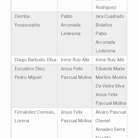
Rodriguez
Demba ,
Pablo
Jara Cuadrado
Youssoupha
Arconada
Bolaños
Ledesma
Pablo
Arconada
Ledesma
Diago Barbudo, Elisa
Irene Ruiz Albi
Irene Ruiz Albi
Escudero Díez,
Jesus Felix
Eduarda Maria
Pedro Miguel
Pascual Molina
Martins Moeira
Da Vieira Silva
Jesus Felix
Pascual Molina
Fernández Correas,
Jesus Felix
Alvaro Pascual
Lorena
Pascual Molina
Chenel
Amadeo Serra
Desfilis