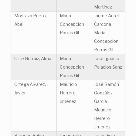
Martínez
Mostaza Prieto,
Maria
Jaume Aurell
Abel
Concepcion
Cardona
Porras Gil
Maria
Concepcion
Porras Gil
Olite Gorraiz, Alma
Maria
Jose Ignacio
Concepcion
Palacios Sanz
Porras Gil
Ortega Álvarez,
Mauricio
José Ramón
Javier
Herrero
González
Jimenez
García
Mauricio
Herrero
Jimenez
Paredes Rubio,
Jesus Felix
Jesus Felix