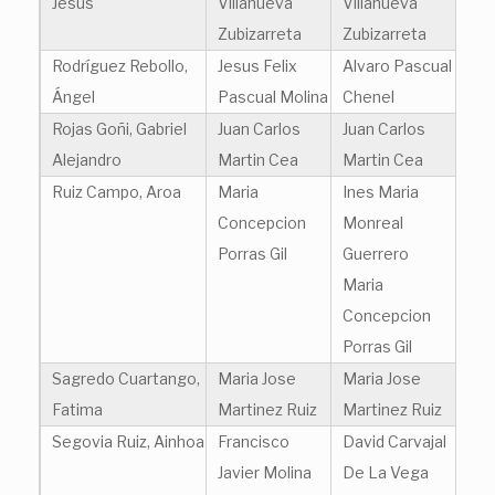
Jesús
Villanueva
Villanueva
Zubizarreta
Zubizarreta
Rodríguez Rebollo,
Jesus Felix
Alvaro Pascual
Ángel
Pascual Molina
Chenel
Rojas Goñi, Gabriel
Juan Carlos
Juan Carlos
Alejandro
Martin Cea
Martin Cea
Ruiz Campo, Aroa
Maria
Ines Maria
Concepcion
Monreal
Porras Gil
Guerrero
Maria
Concepcion
Porras Gil
Sagredo Cuartango,
Maria Jose
Maria Jose
Fatima
Martinez Ruiz
Martinez Ruiz
Segovia Ruiz, Ainhoa
Francisco
David Carvajal
Javier Molina
De La Vega