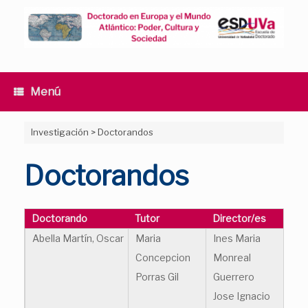
Saltar
al
contenido
Menú
Investigación
>
Doctorandos
Doctorandos
Doctorando
Tutor
Director/es
Abella Martín, Oscar
Maria
Ines Maria
Concepcion
Monreal
Porras Gil
Guerrero
Jose Ignacio