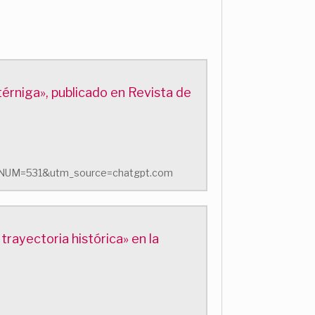
térniga», publicado en Revista de
o.php?NUM=531&utm_source=chatgpt.com
trayectoria histórica» en la