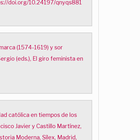
ps://doi.org/10.24197/qnyqs881
amarca (1574-1619) y sor
rgio (eds.), El giro feminista en
ad católica en tiempos de los
sco Javier y Castillo Martínez,
storia Moderna, Sílex, Madrid,