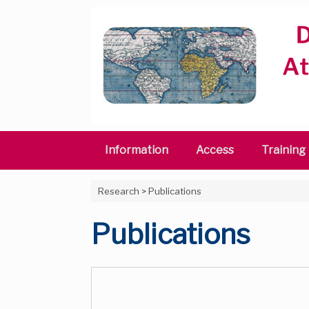
Skip
to
content
Information
Access
Training
Research
>
Publications
Publications